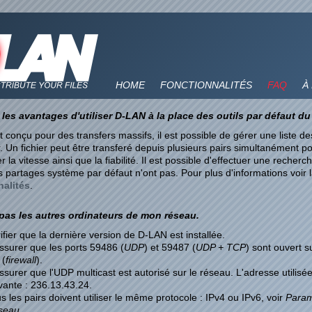
HOME
FONCTIONNALITÉS
FAQ
À
les avantages d'utiliser D-LAN à la place des outils par défaut d
 conçu pour des transfers massifs, il est possible de gérer une liste des
r. Un fichier peut être transferé depuis plusieurs pairs simultanément p
la vitesse ainsi que la fiabilité. Il est possible d'effectuer une recherc
s partages système par défaut n'ont pas. Pour plus d'informations voir 
nalités
.
 pas les autres ordinateurs de mon réseau.
ifier que la dernière version de D-LAN est installée.
ssurer que les ports 59486 (
UDP
) et 59487 (
UDP + TCP
) sont ouvert s
 (
firewall
).
ssurer que l'UDP multicast est autorisé sur le réseau. L'adresse utilisée
vante : 236.13.43.24.
s les pairs doivent utiliser le même protocole : IPv4 ou IPv6, voir
Param
seau
.