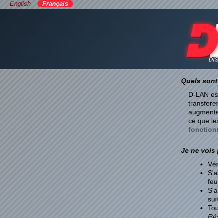
English
Français
Quels sont 
D-LAN est
transfere
augmenter 
ce que le
fonction
Je ne vois
Vér
S'a
feu
S'a
sui
Tou
Ré