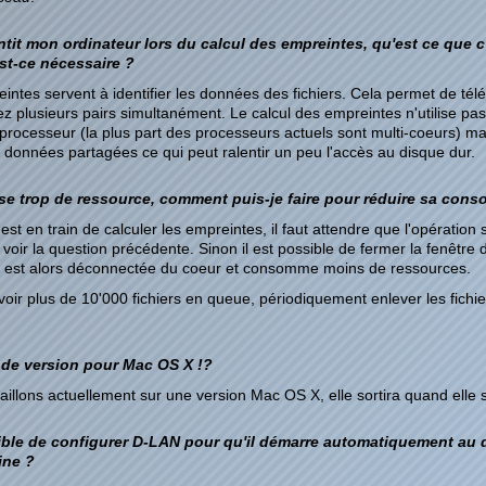
tit mon ordinateur lors du calcul des empreintes, qu'est ce que c'
st-ce nécessaire ?
intes servent à identifier les données des fichiers. Cela permet de tél
hez plusieurs pairs simultanément. Le calcul des empreintes n'utilise pas
processeur (la plus part des processeurs actuels sont multi-coeurs) mais
s données partagées ce qui peut ralentir un peu l'accès au disque dur.
ise trop de ressource, comment puis-je faire pour réduire sa con
st en train de calculer les empreintes, il faut attendre que l'opération s
 voir la question précédente. Sinon il est possible de fermer la fenêtre
ce est alors déconnectée du coeur et consomme moins de ressources.
avoir plus de 10'000 fichiers en queue, périodiquement enlever les fichie
s de version pour Mac OS X !?
aillons actuellement sur une version Mac OS X, elle sortira quand elle 
sible de configurer D-LAN pour qu'il démarre automatiquement au
ine ?