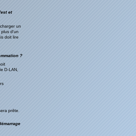
est et
écharger un
 plus d'un
 doit lire
sommation ?
oit
 de D-LAN,
rs
sera prête.
 démarrage