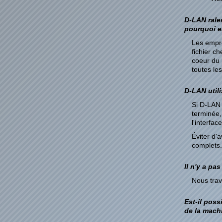
D-LAN ralen
pourquoi e
Les empre
fichier c
coeur du 
toutes le
D-LAN util
Si D-LAN e
terminée,
l'interfa
Éviter d'
complets.
Il n'y a pa
Nous trav
Est-il pos
de la mach