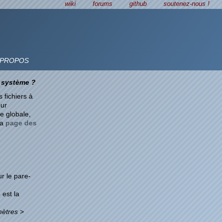
wiki
forums
github
soutenez-nous !
 PROPOS
u système ?
 fichiers à
our
he globale,
la
page des
ur le pare-
 est la
ètres >